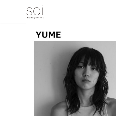
コ
ン
テ
ン
ツ
へ
ス
キ
ッ
プ