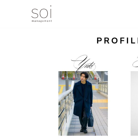
コ
ン
テ
ン
ツ
へ
ス
キ
ッ
プ