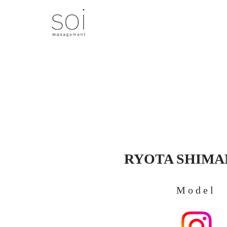
コ
ン
テ
ン
ツ
へ
ス
キ
ッ
プ
RYOTA SHIM
Model