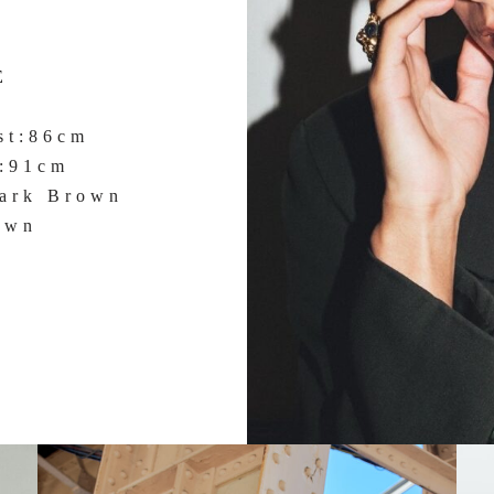
E
st:86cm
s:91cm
Dark Brown
own