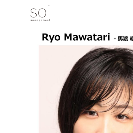
コ
ン
テ
ン
ツ
へ
ス
キ
ッ
プ